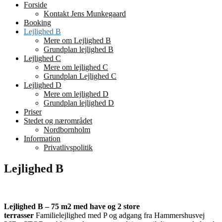
Forside
Kontakt Jens Munkegaard
Booking
Lejlighed B
Mere om Lejlighed B
Grundplan lejlighed B
Lejlighed C
Mere om lejlighed C
Grundplan Lejlighed C
Lejlighed D
Mere om lejlighed D
Grundplan lejlighed D
Priser
Stedet og nærområdet
Nordbornholm
Information
Privatlivspolitik
Lejlighed B
Lejlighed B – 75 m2 med have og 2 store
terrasser
Familielejlighed
med P og adgang fra Hammershusvej