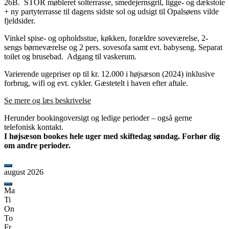
26B. STOR møbleret solterrasse, smedejernsgril, ligge- og dækstole
+ ny partyterrasse til dagens sidste sol og udsigt til Opalsøens vilde
fjeldsider.
Vinkel spise- og opholdsstue, køkken, forældre soveværelse, 2-
sengs børneværelse og 2 pers. sovesofa samt evt. babyseng. Separat
toilet og brusebad. Adgang til vaskerum.
Varierende ugepriser op til kr. 12.000 i højsæson (2024) inklusive
forbrug, wifi og evt. cykler. Gæstetelt i haven efter aftale.
Se mere og læs beskrivelse
Herunder bookingoversigt og ledige perioder – også gerne
telefonisk kontakt.
I højsæson bookes hele uger med skiftedag søndag. Forhør dig
om andre perioder.
august 2026
Ma
Ti
On
To
Fr