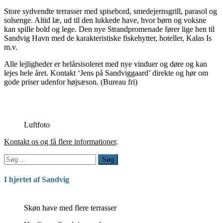
Store sydvendte terrasser med spisebord, smedejernsgrill, parasol og
solsenge. Altid læ, ud til den lukkede have, hvor børn og voksne
kan spille bold og lege. Den nye Strandpromenade fører lige hen til
Sandvig Havn med de karakteristiske fiskehytter, hoteller, Kalas Is
m.v.
Alle lejligheder er helårsisoleret med nye vinduer og døre og kan
lejes hele året. Kontakt ‘Jens på Sandviggaard’ direkte og hør om
gode priser udenfor højsæson. (Bureau fri)
Luftfoto
Kontakt os og få flere informationer
.
Søg
efter:
I hjertet af Sandvig
Skøn have med flere terrasser