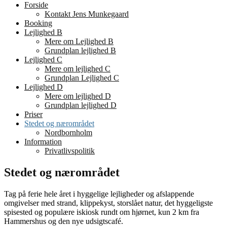
Forside
Kontakt Jens Munkegaard
Booking
Lejlighed B
Mere om Lejlighed B
Grundplan lejlighed B
Lejlighed C
Mere om lejlighed C
Grundplan Lejlighed C
Lejlighed D
Mere om lejlighed D
Grundplan lejlighed D
Priser
Stedet og nærområdet
Nordbornholm
Information
Privatlivspolitik
Stedet og nærområdet
Tag på ferie hele året i hyggelige lejligheder og afslappende
omgivelser med strand, klippekyst, storslået natur, det hyggeligste
spisested og populære iskiosk rundt om hjørnet, kun 2 km fra
Hammershus og den nye udsigtscafé.